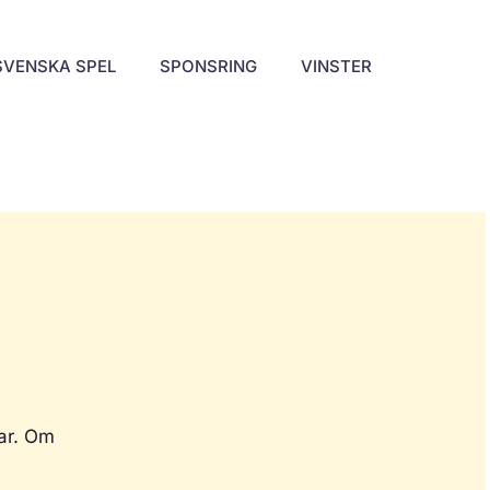
SVENSKA SPEL
SPONSRING
VINSTER
sar. Om