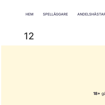
HEM
SPELLÄGGARE
ANDELSHÄSTA
12
18+
gä